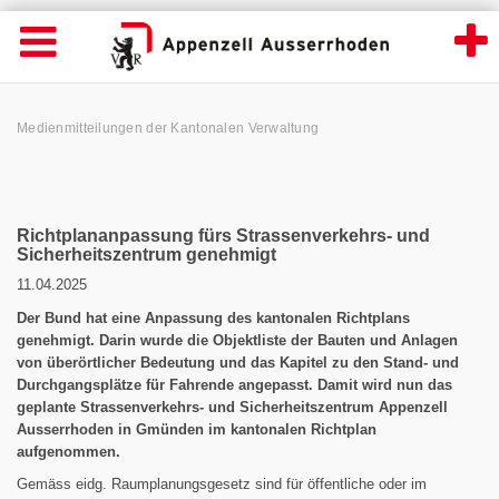
News Detailansicht - Appenzell Ausserrhod
Suche
Navigation öffnen
Wichtige
Seiten
hen
Home
Hauptnavigation
Service Navigation
Hauptnavigation
Pfadnavigation
Inhalt
Medienmitteilungen der Kantonalen Verwaltung
Inhalt
Kontakt
Sitemap
Metanavigation
Richtplananpassung fürs Strassenverkehrs- und
Sicherheitszentrum genehmigt
11.04.2025
Der Bund hat eine Anpassung des kantonalen Richtplans
genehmigt. Darin wurde die Objektliste der Bauten und Anlagen
von überörtlicher Bedeutung und das Kapitel zu den Stand- und
Durchgangsplätze für Fahrende angepasst. Damit wird nun das
geplante Strassenverkehrs- und Sicherheitszentrum Appenzell
Ausserrhoden in Gmünden im kantonalen Richtplan
aufgenommen.
Gemäss eidg. Raumplanungsgesetz sind für öffentliche oder im