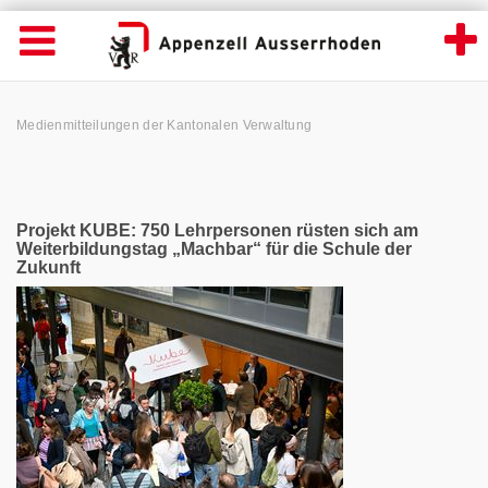
News Detailansicht - Appenzell Ausserrhod
Suche
Navigation öffnen
Wichtige
Seiten
hen
Home
Hauptnavigation
Service Navigation
Hauptnavigation
Pfadnavigation
Inhalt
Medienmitteilungen der Kantonalen Verwaltung
Inhalt
Kontakt
Sitemap
Metanavigation
Projekt KUBE: 750 Lehrpersonen rüsten sich am
Weiterbildungstag „Machbar“ für die Schule der
Zukunft