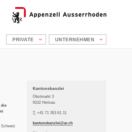
PRIVATE
UNTERNEHMEN
Zusätzliche Informationen
Kantonskanzlei
Obstmarkt 3
9102 Herisau
 die
ni
T:
+41 71 353 61 11
kantonskanzlei@
ar.ch
r Schweiz