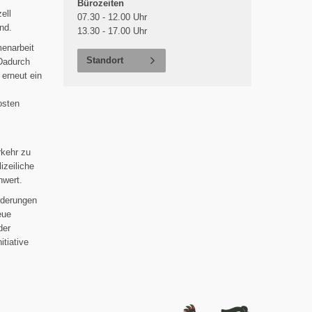
Bürozeiten
ell
07.30 - 12.00 Uhr
nd.
13.30 - 17.00 Uhr
menarbeit
Standort
Dadurch
 erneut ein
osten
rkehr zu
izeiliche
hwert.
rderungen
eue
der
itiative