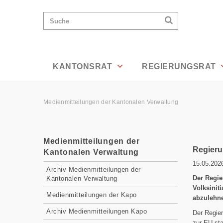
News Detailansicht - Appenzell Ausser
Wichtige
Suchen
Suche
Seiten
Suchen
Home
Hauptnavigation
Hauptnavigation
Service Navigation
Inhalt
Kontakt
KANTONSRAT
REGIERUNGSRAT
Sitemap
Metanavigation
Pfadnavigation
Medienmitteilungen der Kantonalen Verwaltung
Inhalt
Medienmitteilungen der
Regieru
Kantonalen Verwaltung
15.05.202
Subnavigation
Archiv Medienmitteilungen der
Der Regie
Kantonalen Verwaltung
Volksiniti
Medienmitteilungen der Kapo
abzulehne
Archiv Medienmitteilungen Kapo
Der Regier
zur EU sta