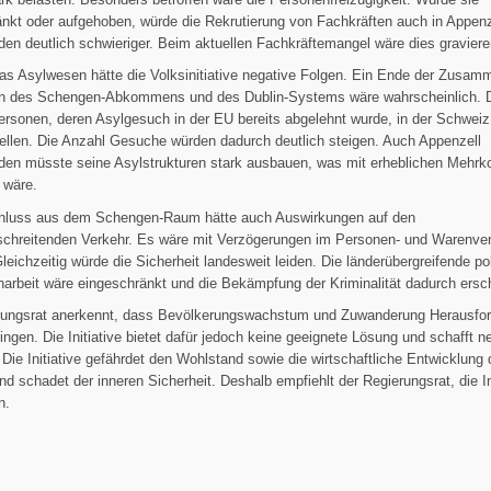
nkt oder aufgehoben, würde die Rekrutierung von Fachkräften auch in Appenz
en deutlich schwieriger. Beim aktuellen Fachkräftemangel wäre dies graviere
as Asylwesen hätte die Volksinitiative negative Folgen. Ein Ende der Zusam
 des Schengen-Abkommens und des Dublin-Systems wäre wahrscheinlich. 
rsonen, deren Asylgesuch in der EU bereits abgelehnt wurde, in der Schweiz
ellen. Die Anzahl Gesuche würden dadurch deutlich steigen. Auch Appenzell
den müsste seine Asylstrukturen stark ausbauen, was mit erheblichen Mehrk
 wäre.
hluss aus dem Schengen-Raum hätte auch Auswirkungen auf den
schreitenden Verkehr. Es wäre mit Verzögerungen im Personen- und Warenve
leichzeitig würde die Sicherheit landesweit leiden. Die länderübergreifende pol
rbeit wäre eingeschränkt und die Bekämpfung der Kriminalität dadurch ersc
rungsrat anerkennt, dass Bevölkerungswachstum und Zuwanderung Herausfo
ringen. Die Initiative bietet dafür jedoch keine geeignete Lösung und schafft n
Die Initiative gefährdet den Wohlstand sowie die wirtschaftliche Entwicklung 
d schadet der inneren Sicherheit. Deshalb empfiehlt der Regierungsrat, die In
n.