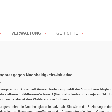
rhoden
VERWALTUNG
GERICHTE
ngsrat gegen Nachhaltigkeits-Initiative
6
rungsrat von Appenzell Ausserrhoden empfiehlt der Stimmberechtigten,
ative «Keine 10-Millionen-Schweiz! (Nachhaltigkeits-Initiative)» am 14. Ju
n. Sie gefährdet den Wohlstand der Schweiz.
ungsrat lehnt die Nachhaltigkeits-Initiative ab. Sie würde die Beziehungen de
rk belasten. Besonders betroffen wäre die Personenfreizügigkeit. Würde sie