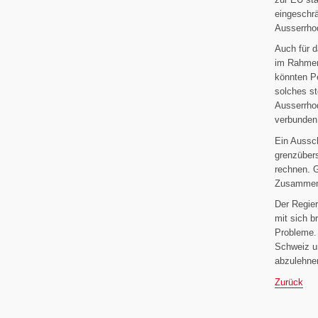
eingeschrä
Ausserrhod
Auch für d
im Rahmen
könnten Pe
solches st
Ausserrho
verbunden
Ein Aussc
grenzüber
rechnen. G
Zusammena
Der Regie
mit sich b
Probleme. 
Schweiz un
abzulehne
Zurück