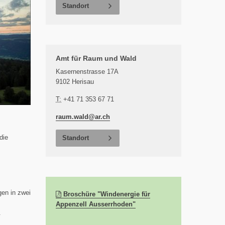
Standort
Amt für Raum und Wald
Kasernenstrasse 17A
9102 Herisau
T:
+41 71 353 67 71
raum.wald@
ar.ch
die
Standort
en in zwei
Broschüre "Windenergie für
(pdf)
Appenzell Ausserrhoden"
.