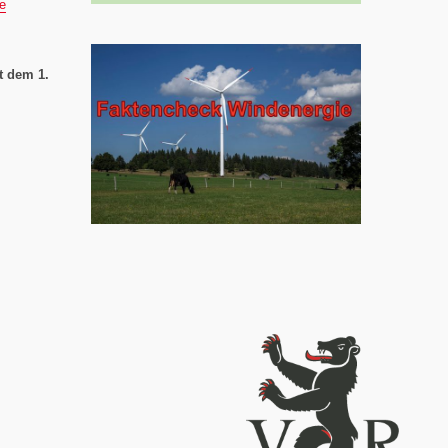
e
t dem 1.