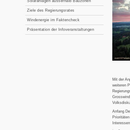
Solaranlagen ausserhalb Bauzonen
Ziele des Regierungsrates
Windenergie im Faktencheck
Präsentation der Infoveranstaltungen
Mit der A
weiteren P
Regierungs
Grosswindk
Volksdisku
Anfang De
Prioritäte
Interesse