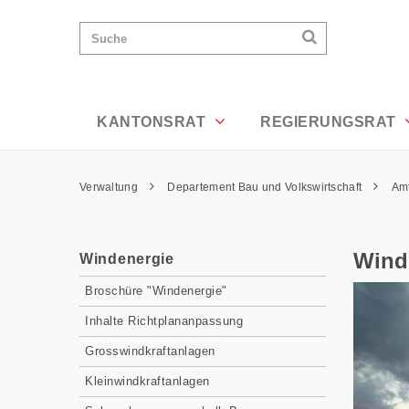
Windenergie - Appenzell Ausserrhoden
Wichtige
Suchen
Suche
Seiten
Suchen
Home
Hauptnavigation
Hauptnavigation
Service Navigation
Inhalt
Kontakt
KANTONSRAT
REGIERUNGSRAT
Sitemap
Metanavigation
Pfadnavigation
Verwaltung
Departement Bau und Volkswirtschaft
Amt
Inhalt
Wind
Windenergie
Subnavigation
Broschüre "Windenergie"
Inhalte Richtplananpassung
Grosswindkraftanlagen
Kleinwindkraftanlagen