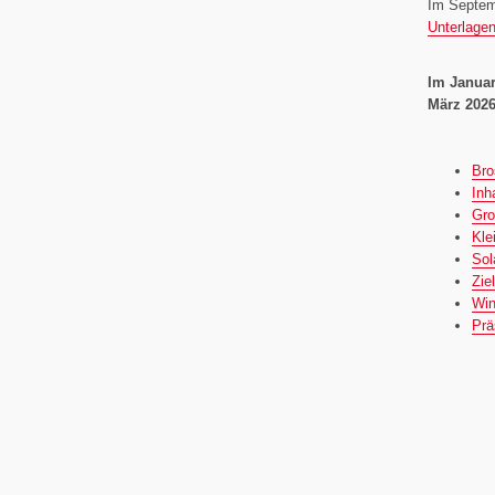
Im Septem
Unterlagen
Im Januar
März 2026
Bro
Inh
Gro
Kle
Sol
Zie
Win
Prä