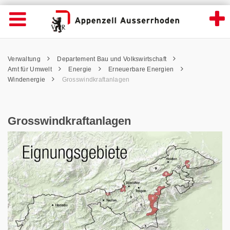
Grosswindkraftanlagen - Appenzell Ausser
Suche
Navigation öffnen
Wichtige
Seiten
hen
Home
Hauptnavigation
Service Navigation
Hauptnavigation
Pfadnavigation
Inhalt
Verwaltung
Departement Bau und Volkswirtschaft
Inhalt
Kontakt
Amt für Umwelt
Energie
Erneuerbare Energien
Sitemap
Windenergie
Grosswindkraftanlagen
Metanavigation
Grosswindkraftanlagen