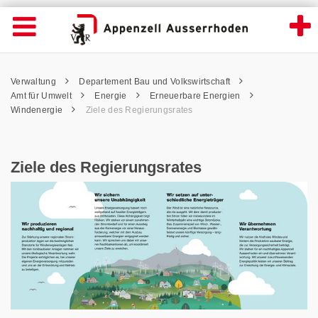
Ziele des Regierungsrates - Appenzell Aus
Suche
Navigation öffnen
Wichtige
Seiten
hen
Home
Hauptnavigation
Service Navigation
Hauptnavigation
Pfadnavigation
Inhalt
Verwaltung
Departement Bau und Volkswirtschaft
Inhalt
Kontakt
Amt für Umwelt
Energie
Erneuerbare Energien
Sitemap
Windenergie
Ziele des Regierungsrates
Metanavigation
Ziele des Regierungsrates