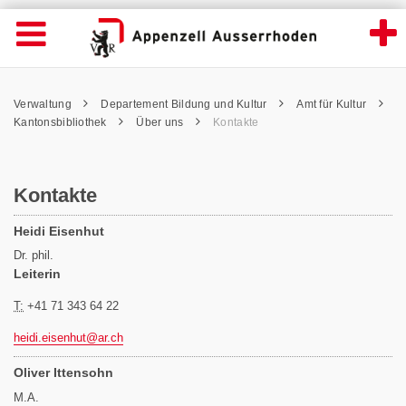
Kontakte - Appenzell Ausserrhoden
Suche
Navigation öffnen
Wichtige
Seiten
hen
Home
Hauptnavigation
Service Navigation
Hauptnavigation
Pfadnavigation
Inhalt
Verwaltung
Departement Bildung und Kultur
Amt für Kultur
Inhalt
Kontakt
Kantonsbibliothek
Über uns
Kontakte
Sitemap
Metanavigation
Kontakte
Heidi Eisenhut
Dr. phil.
Leiterin
T:
+41 71 343 64 22
heidi.eisenhut@
ar.ch
Oliver Ittensohn
M.A.