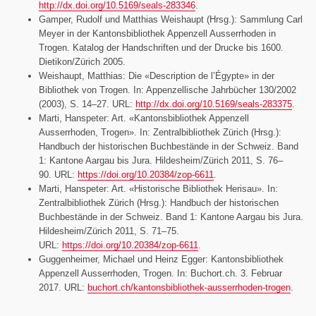
http://dx.doi.org/10.5169/seals-283346
.
Gamper, Rudolf und Matthias Weishaupt (Hrsg.): Sammlung Carl
Meyer in der Kantonsbibliothek Appenzell Ausserrhoden in
Trogen. Katalog der Handschriften und der Drucke bis 1600.
Dietikon/Zürich 2005.
Weishaupt, Matthias: Die «Description de l’Égypte» in der
Bibliothek von Trogen. In: Appenzellische Jahrbücher 130/2002
(2003), S. 14–27. URL:
http://dx.doi.org/10.5169/seals-283375
.
Marti, Hanspeter: Art. «Kantonsbibliothek Appenzell
Ausserrhoden, Trogen». In: Zentralbibliothek Zürich (Hrsg.):
Handbuch der historischen Buchbestände in der Schweiz. Band
1: Kantone Aargau bis Jura. Hildesheim/Zürich 2011, S. 76–
90. URL:
https://doi.org/10.20384/zop-6611
.
Marti, Hanspeter: Art. «Historische Bibliothek Herisau». In:
Zentralbibliothek Zürich (Hrsg.): Handbuch der historischen
Buchbestände in der Schweiz. Band 1: Kantone Aargau bis Jura.
Hildesheim/Zürich 2011, S. 71–75.
URL:
https://doi.org/10.20384/zop-6611
.
Guggenheimer, Michael und Heinz Egger: Kantonsbibliothek
Appenzell Ausserrhoden, Trogen. In: Buchort.ch. 3. Februar
2017. URL:
buchort.ch/kantonsbibliothek-ausserrhoden-trogen
.
Amt für Kultur (Hrsg.): Wo die Welt versammelt ist. Die
Kunstsammlung des Kantons Appenzell Ausserrhoden. Ankäufe