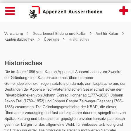
Historisches - Appenzell Ausserrhoden
Suche
Navigation öffnen
Wichtige
Seiten
hen
Home
Hauptnavigation
Service Navigation
Hauptnavigation
Pfadnavigation
Inhalt
Verwaltung
Departement Bildung und Kultur
Amt für Kultur
Inhalt
Kontakt
Kantonsbibliothek
Über uns
Historisches
Sitemap
Metanavigation
Historisches
Die im Jahre 1896 vom Kanton Appenzell Ausserrhoden zum Zwecke
der Gründung einer Kantonsbibliothek übernommene
Gemeindebibliothek Trogen setzte sich damals zur Hauptsache aus den
Beständen der Appenzellisch-Vaterländischen Gesellschaft sowie den
Privatbibliotheken von Johann Conrad Honnerlag (1777–1838), Johann
Jakob Frei (1789–1852) und Johann Caspar Zellweger-Gessner (1768–
1855) zusammen. Die Gründungsgeschichte der KBAR, die dieser
Übernahme vorausging und fast siebzig Jahre dauerte, spiegelt den von
Spätaufklärung und Liberalismus geprägten privaten Einsatz patriotisch
gesinnter Bürger für das allgemeine Wohl, für verbesserte Bildung und
für Erziehung wider. Die (volks-)aufklärerisch motivierten Sammler