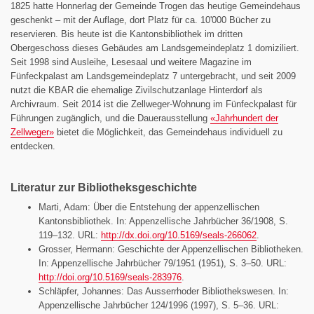
1825 hatte Honnerlag der Gemeinde Trogen das heutige Gemeindehaus
geschenkt – mit der Auflage, dort Platz für ca. 10'000 Bücher zu
reservieren. Bis heute ist die Kantonsbibliothek im dritten
Obergeschoss dieses Gebäudes am Landsgemeindeplatz 1 domiziliert.
Seit 1998 sind Ausleihe, Lesesaal und weitere Magazine im
Fünfeckpalast am Landsgemeindeplatz 7 untergebracht, und seit 2009
nutzt die KBAR die ehemalige Zivilschutzanlage Hinterdorf als
Archivraum. Seit 2014 ist die Zellweger-Wohnung im Fünfeckpalast für
Führungen zugänglich, und die Dauerausstellung
«Jahrhundert der
Zellweger»
bietet die Möglichkeit, das Gemeindehaus individuell zu
entdecken.
Literatur zur Bibliotheksgeschichte
Marti, Adam: Über die Entstehung der appenzellischen
Kantonsbibliothek. In: Appenzellische Jahrbücher 36/1908, S.
119–132. URL:
http://dx.doi.org/10.5169/seals-266062
.
Grosser, Hermann: Geschichte der Appenzellischen Bibliotheken.
In: Appenzellische Jahrbücher 79/1951 (1951), S. 3–50. URL:
http://doi.org/10.5169/seals-283976
.
Schläpfer, Johannes: Das Ausserrhoder Bibliothekswesen. In:
Appenzellische Jahrbücher 124/1996 (1997), S. 5–36. URL: