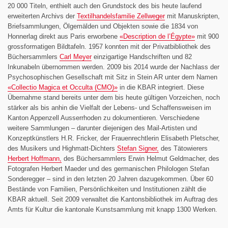
20 000 Titeln, enthielt auch den Grundstock des bis heute laufend
erweiterten Archivs der
Textilhandelsfamilie Zellweger
mit Manuskripten,
Briefsammlungen, Ölgemälden und Objekten sowie die 1834 von
Honnerlag direkt aus Paris erworbene
«Description de l’Égypte»
mit 900
grossformatigen Bildtafeln. 1957 konnten mit der Privatbibliothek des
Büchersammlers
Carl Meyer
einzigartige Handschriften und 82
Inkunabeln übernommen werden. 2009 bis 2014 wurde der Nachlass der
Psychosophischen Gesellschaft mit Sitz in Stein AR unter dem Namen
«Collectio Magica et Occulta (CMO)»
in die KBAR integriert. Diese
Übernahme stand bereits unter dem bis heute gültigen Vorzeichen, noch
stärker als bis anhin die Vielfalt der Lebens- und Schaffensweisen im
Kanton Appenzell Ausserrhoden zu dokumentieren. Verschiedene
weitere Sammlungen – darunter diejenigen des Mail-Artisten und
Konzeptkünstlers H.R. Fricker, der Frauenrechtlerin Elisabeth Pletscher,
des Musikers und Highmatt-Dichters
Stefan Signer,
des Tätowierers
Herbert Hoffmann,
des Büchersammlers Erwin Helmut Geldmacher, des
Fotografen Herbert Maeder und des germanischen Philologen Stefan
Sonderegger – sind in den letzten 20 Jahren dazugekommen. Über 60
Bestände von Familien, Persönlichkeiten und Institutionen zählt die
KBAR aktuell. Seit 2009 verwaltet die Kantonsbibliothek im Auftrag des
Amts für Kultur die kantonale Kunstsammlung mit knapp 1300 Werken.