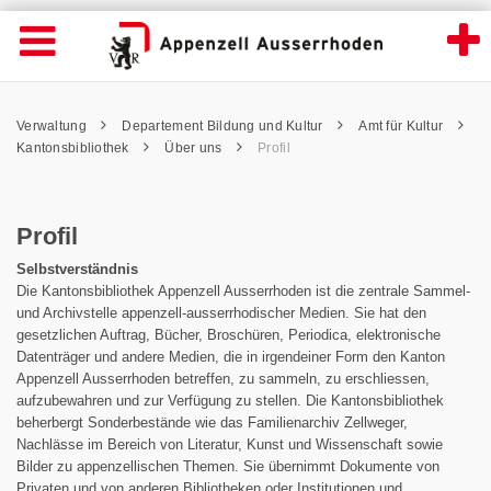
Profil - Appenzell Ausserrhoden
Suche
Navigation öffnen
Wichtige
Seiten
hen
Home
Hauptnavigation
Service Navigation
Hauptnavigation
Pfadnavigation
Inhalt
Verwaltung
Departement Bildung und Kultur
Amt für Kultur
Inhalt
Kontakt
Kantonsbibliothek
Über uns
Profil
Sitemap
Metanavigation
Profil
Selbstverständnis
Die Kantonsbibliothek Appenzell Ausserrhoden ist die zentrale Sammel-
und Archivstelle appenzell-ausserrhodischer Medien. Sie hat den
gesetzlichen Auftrag, Bücher, Broschüren, Periodica, elektronische
Datenträger und andere Medien, die in irgendeiner Form den Kanton
Appenzell Ausserrhoden betreffen, zu sammeln, zu erschliessen,
aufzubewahren und zur Verfügung zu stellen. Die Kantonsbibliothek
beherbergt Sonderbestände wie das Familienarchiv Zellweger,
Nachlässe im Bereich von Literatur, Kunst und Wissenschaft sowie
Bilder zu appenzellischen Themen. Sie übernimmt Dokumente von
Privaten und von anderen Bibliotheken oder Institutionen und