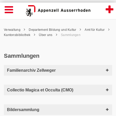
Sammlungen - Appenzell Ausserrhoden
Suche
Navigation öffnen
Wichtige
Seiten
hen
Home
Hauptnavigation
Service Navigation
Hauptnavigation
Pfadnavigation
Inhalt
Verwaltung
Departement Bildung und Kultur
Amt für Kultur
Inhalt
Kontakt
Kantonsbibliothek
Über uns
Sammlungen
Sitemap
Metanavigation
Sammlungen
Familienarchiv Zellweger
Collectio Magica et Occulta (CMO)
Bildersammlung