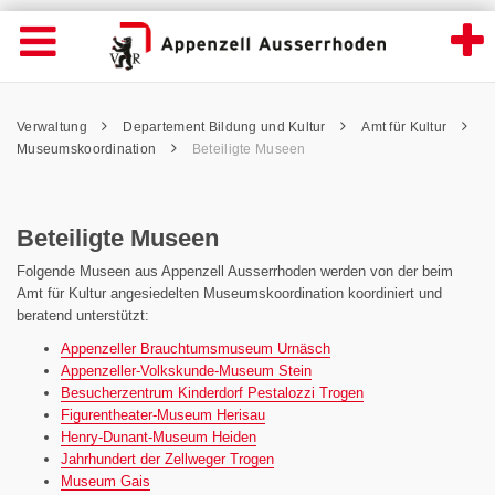
Beteiligte Museen - Appenzell Ausserrhode
Suche
Navigation öffnen
Wichtige
Seiten
hen
Home
Hauptnavigation
Service Navigation
Hauptnavigation
Pfadnavigation
Inhalt
Verwaltung
Departement Bildung und Kultur
Amt für Kultur
Inhalt
Kontakt
Museumskoordination
Beteiligte Museen
Sitemap
Metanavigation
Beteiligte Museen
Folgende Museen aus Appenzell Ausserrhoden werden von der beim
Amt für Kultur angesiedelten Museumskoordination koordiniert und
beratend unterstützt:
Appenzeller Brauchtumsmuseum Urnäsch
Appenzeller-Volkskunde-Museum Stein
Besucherzentrum Kinderdorf Pestalozzi Trogen
Figurentheater-Museum Herisau
Henry-Dunant-Museum Heiden
Jahrhundert der Zellweger Trogen
Museum Gais