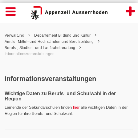
Informationsveranstaltungen - Appenzell A
Suche
Navigation öffnen
Wichtige
Seiten
hen
Home
Hauptnavigation
Service Navigation
Hauptnavigation
Pfadnavigation
Inhalt
Verwaltung
Departement Bildung und Kultur
Inhalt
Kontakt
Amt für Mittel- und Hochschulen und Berufsbildung
Sitemap
Berufs-, Studien- und Laufbahnberatung
Metanavigation
Informationsveranstaltungen
Informationsveranstaltungen
Wichtige Daten zu Berufs- und Schulwahl in der
Region
Lernende der Sekundarschulen finden
hier
alle wichtigen Daten in der
Region für ihre Berufs- und Schulwahl.