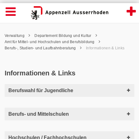
Informationen & Links - Appenzell Ausserr
Suche
Navigation öffnen
Wichtige
Seiten
hen
Home
Hauptnavigation
Service Navigation
Hauptnavigation
Pfadnavigation
Inhalt
Verwaltung
Departement Bildung und Kultur
Inhalt
Kontakt
Amt für Mittel- und Hochschulen und Berufsbildung
Sitemap
Berufs-, Studien- und Laufbahnberatung
Informationen & Links
Metanavigation
Informationen & Links
Berufswahl für Jugendliche
Berufs- und Mittelschulen
Hochschulen / Fachhochschulen