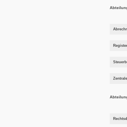
Abteilun
Abrech
Registe
Steuer
Zentral
Abteilun
Rechtsd