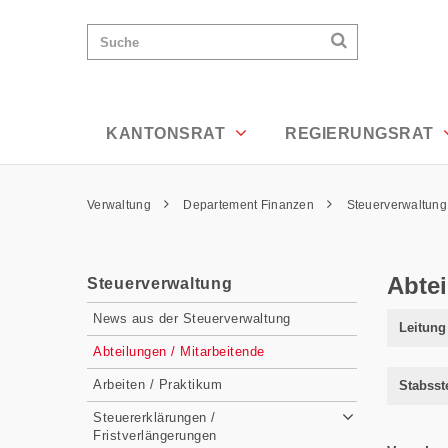
Abteilungen / Mitarbeitende - Appenze
Wichtige
Suchen
Suche
Seiten
Suchen
Home
Hauptnavigation
Hauptnavigation
Service Navigation
Inhalt
Kontakt
KANTONSRAT
REGIERUNGSRAT
Sitemap
Metanavigation
Pfadnavigation
Verwaltung
Departement Finanzen
Steuerverwaltun
Inhalt
Abtei
Steuerverwaltung
Subnavigation
News aus der Steuerverwaltung
Leitung
Abteilungen / Mitarbeitende
Arbeiten / Praktikum
Stabsst
Steuererklärungen /
Fristverlängerungen