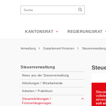
Steuererklärungen / Fristverlängerung
Wichtige
Suchen
Suche
Seiten
Suchen
Home
Hauptnavigation
Hauptnavigation
Service Navigation
Inhalt
Kontakt
KANTONSRAT
REGIERUNGSRAT
Sitemap
Metanavigation
Pfadnavigation
Verwaltung
Departement Finanzen
Steuerverwaltun
Inhalt
Steue
Steuerverwaltung
Subnavigation
News aus der Steuerverwaltung
Abteilungen / Mitarbeitende
Arbeiten / Praktikum
Steuererklärungen /
Fristverlängerungen