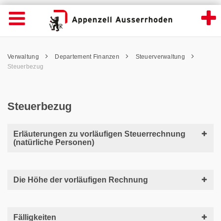
Steuerbezug - Appenzell Ausserrhoden
Suche
Navigation öffnen
Wichtige
Seiten
hen
Home
Hauptnavigation
Service Navigation
Hauptnavigation
Pfadnavigation
Inhalt
Verwaltung
Departement Finanzen
Steuerverwaltung
Inhalt
Kontakt
Steuerbezug
Sitemap
Metanavigation
Steuerbezug
Erläuterungen zu vorläufigen Steuerrechnung
(natürliche Personen)
Die Höhe der vorläufigen Rechnung
Fälligkeiten