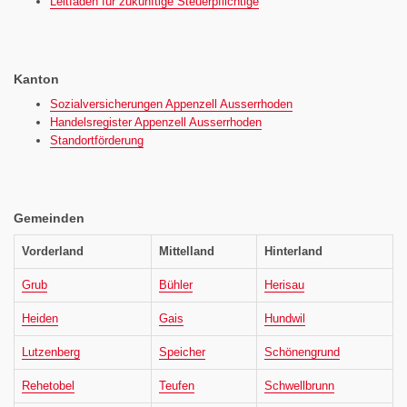
Leitfaden für zukünftige Steuerpflichtige
Kanton
Sozialversicherungen Appenzell Ausserrhoden
Handelsregister Appenzell Ausserrhoden
Standortförderung
Gemeinden
Vorderland
Mittelland
Hinterland
Grub
Bühler
Herisau
Heiden
Gais
Hundwil
Lutzenberg
Speicher
Schönengrund
Rehetobel
Teufen
Schwellbrunn