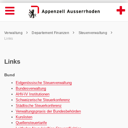
Links - Appenzell Ausserrhoden
Suche
Navigation öffnen
Wichtige
Seiten
hen
Home
Hauptnavigation
Service Navigation
Hauptnavigation
Pfadnavigation
Inhalt
Verwaltung
Departement Finanzen
Steuerverwaltung
Inhalt
Kontakt
Links
Sitemap
Metanavigation
Links
Bund
Eidgenössische Steuerverwaltung
Bundesverwaltung
AHV-IV Institutionen
Schweizerische Steuerkonferenz
Städtische Steuerkonferenz
Verwaltungspraxis der Bundesbehörden
Kurslisten
Quellensteuertarife