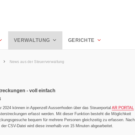
rhoden
VERWALTUNG
GERICHTE
g
News aus der Steuerverwaltung
treckungen - voll einfach
4
r 2024 können in Appenzell Ausserrhoden über das Steuerportal
AR PORTAL
terstreckungen erfasst werden. Mit dieser Funktion besteht die Möglichkeit
reckungsgesuche bequem für mehrere Personen gleichzeitig zu erfassen. Nac
der CSV-Datei wird diese innerhalb von 15 Minuten abgearbeitet.