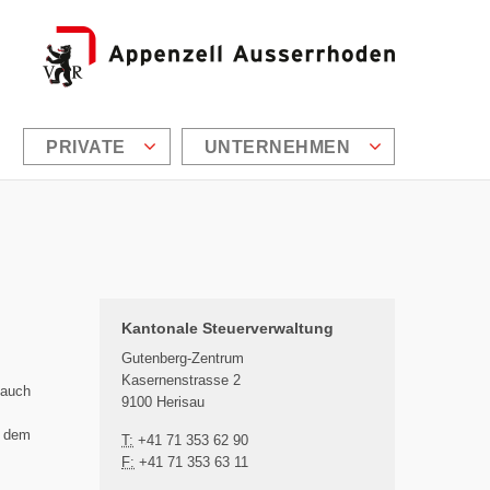
PRIVATE
UNTERNEHMEN
Zusätzliche Informationen
Kantonale Steuerverwaltung
Gutenberg-Zentrum
Kasernenstrasse 2
auch
9100 Herisau
h dem
T:
+41 71 353 62 90
F:
+41 71 353 63 11