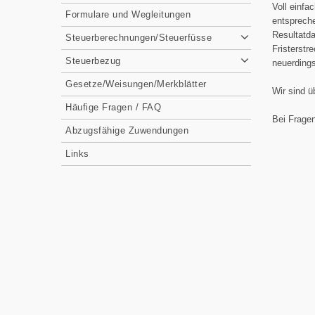
Voll einfa
Formulare und Wegleitungen
entsprech
Resultatdat
Steuerberechnungen/Steuerfüsse
Fristerst
Steuerbezug
neuerdings
Gesetze/Weisungen/Merkblätter
Wir sind ü
Häufige Fragen / FAQ
Bei Frage
Abzugsfähige Zuwendungen
Links