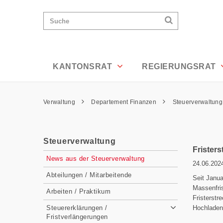
News Detailansicht - Appenzell Ausser
Wichtige
Suchen
Suche
Seiten
Suchen
Home
Hauptnavigation
Hauptnavigation
Service Navigation
Inhalt
Kontakt
KANTONSRAT
REGIERUNGSRAT
Sitemap
Metanavigation
Pfadnavigation
Verwaltung
Departement Finanzen
Steuerverwaltun
Inhalt
Steuerverwaltung
Fristers
Subnavigation
News aus der Steuerverwaltung
24.06.202
Abteilungen / Mitarbeitende
Seit Janua
Massenfris
Arbeiten / Praktikum
Fristerst
Steuererklärungen /
Hochladen 
Fristverlängerungen