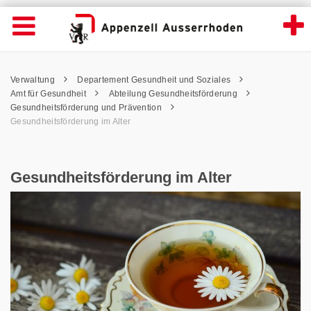
Gesundheitsförderung im Alter - Appenzell
Suche
Navigation öffnen
Wichtige
Seiten
hen
Home
Hauptnavigation
Service Navigation
Hauptnavigation
Pfadnavigation
Inhalt
Verwaltung
Departement Gesundheit und Soziales
Inhalt
Kontakt
Amt für Gesundheit
Abteilung Gesundheitsförderung
Sitemap
Gesundheitsförderung und Prävention
Metanavigation
Gesundheitsförderung im Alter
Gesundheitsförderung im Alter