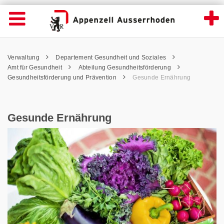
Gesunde Ernährung - Appenzell Ausserrho
Suche
Navigation öffnen
Wichtige
Seiten
hen
Home
Hauptnavigation
Service Navigation
Hauptnavigation
Pfadnavigation
Inhalt
Verwaltung
Departement Gesundheit und Soziales
Inhalt
Kontakt
Amt für Gesundheit
Abteilung Gesundheitsförderung
Sitemap
Gesundheitsförderung und Prävention
Gesunde Ernährung
Metanavigation
Gesunde Ernährung