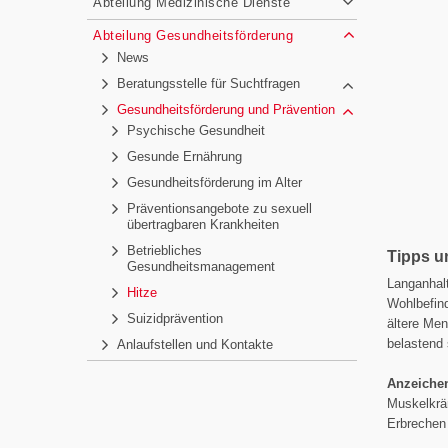
Abteilung Medizinische Dienste
Abteilung Gesundheitsförderung
News
Beratungsstelle für Suchtfragen
Gesundheitsförderung und Prävention
Psychische Gesundheit
Gesunde Ernährung
Gesundheitsförderung im Alter
Präventionsangebote zu sexuell
übertragbaren Krankheiten
Betriebliches
Tipps u
Gesundheitsmanagement
Langanhalt
Hitze
Wohlbefin
Suizidprävention
ältere Men
belastend 
Anlaufstellen und Kontakte
Anzeichen
Muskelkrä
Erbrechen 