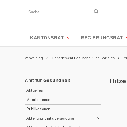
Hitze - Appenzell Ausserrhoden
Wichtige
Suchen
Suche
Seiten
Suchen
Home
Hauptnavigation
Hauptnavigation
Service Navigation
Inhalt
Kontakt
KANTONSRAT
REGIERUNGSRAT
Sitemap
Metanavigation
Pfadnavigation
Verwaltung
Departement Gesundheit und Soziales
A
Inhalt
Hitze
Amt für Gesundheit
Subnavigation
Aktuelles
Mitarbeitende
Publikationen
Abteilung Spitalversorgung