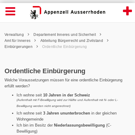
Ordentliche Einbürgerung - Appenzell Aus
Suche
Navigation öffnen
Wichtige
Seiten
hen
Home
Hauptnavigation
Service Navigation
Hauptnavigation
Pfadnavigation
Inhalt
Verwaltung
Departement Inneres und Sicherheit
Inhalt
Kontakt
Amt für Inneres
Abteilung Bürgerrecht und Zivilstand
Sitemap
Einbürgerungen
Ordentliche Einbürgerung
Metanavigation
Ordentliche Einbürgerung
Welche Voraussetzungen müssen für eine ordentliche Einbürgerung
erfüllt werden?
Ich wohne seit
10 Jahren in der Schweiz
(Aufenthalt mit F-Bewilligung wird zur Hälfte und Aufenthalt mit N- oder L-
Bewilligung werden nicht angerechnet)
Ich wohne seit
3 Jahren ununterbrochen
in der gleichen
Wohngemeinde
Ich bin im Besitz der
Niederlassungsbewilligung
(C-
Bewilligung)