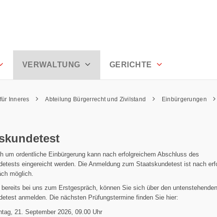
oden
VERWALTUNG
GERICHTE
für Inneres
Abteilung Bürgerrecht und Zivilstand
Einbürgerungen
tskundetest
h um ordentliche Einbürgerung kann nach erfolgreichem Abschluss des
detests eingereicht werden. Die Anmeldung zum Staatskundetest ist nach erf
äch möglich.
 bereits bei uns zum Erstgespräch, können Sie sich über den untenstehende
etest anmelden. Die nächsten Prüfungstermine finden Sie hier:
tag, 21. September 2026, 09.00 Uhr