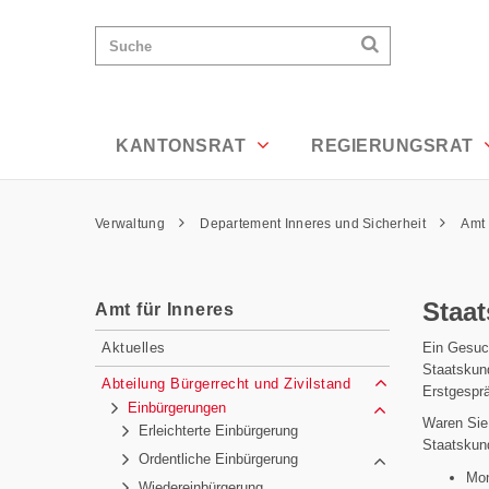
Staatskundetest - Appenzell Ausserrh
Wichtige
Suchen
Suche
Seiten
Suchen
Home
Hauptnavigation
Hauptnavigation
Service Navigation
Inhalt
Kontakt
KANTONSRAT
REGIERUNGSRAT
Sitemap
Metanavigation
Pfadnavigation
Verwaltung
Departement Inneres und Sicherheit
Amt 
Inhalt
Staa
Amt für Inneres
Subnavigation
Ein Gesuc
Aktuelles
Staatskun
Abteilung Bürgerrecht und Zivilstand
Erstgespr
Einbürgerungen
Waren Sie
Erleichterte Einbürgerung
Staatskund
Ordentliche Einbürgerung
Mon
Wiedereinbürgerung