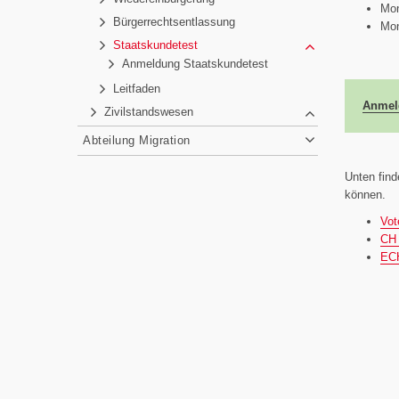
Mon
Bürgerrechtsentlassung
Mon
Staatskundetest
Anmeldung Staatskundetest
Leitfaden
Anmel
Zivilstandswesen
Abteilung Migration
Unten find
können.
Vot
CH 
ECH