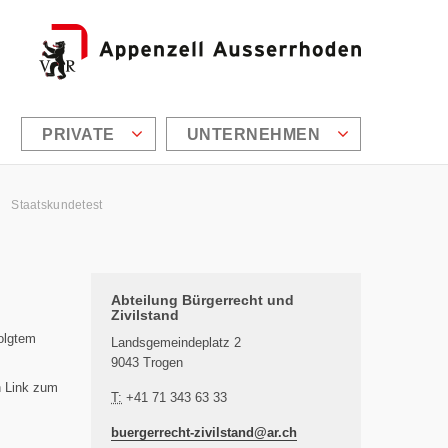
PRIVATE
UNTERNEHMEN
Staatskundetest
Zusätzliche Informationen
Abteilung Bürgerrecht und
Zivilstand
olgtem
Landsgemeindeplatz 2
9043 Trogen
n Link zum
T:
+41 71 343 63 33
buergerrecht-zivilstand@
ar.ch