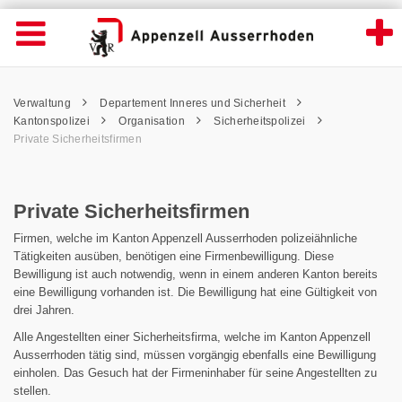
Private Sicherheitsfirmen - Appenzell Aus
Suche
Navigation öffnen
Wichtige
Seiten
hen
Home
Hauptnavigation
Service Navigation
Hauptnavigation
Pfadnavigation
Inhalt
Verwaltung
Departement Inneres und Sicherheit
Inhalt
Kontakt
Kantonspolizei
Organisation
Sicherheitspolizei
Sitemap
Private Sicherheitsfirmen
Metanavigation
Private Sicherheitsfirmen
Firmen, welche im Kanton Appenzell Ausserrhoden polizeiähnliche
Tätigkeiten ausüben, benötigen eine Firmenbewilligung. Diese
Bewilligung ist auch notwendig, wenn in einem anderen Kanton bereits
eine Bewilligung vorhanden ist. Die Bewilligung hat eine Gültigkeit von
drei Jahren.
Alle Angestellten einer Sicherheitsfirma, welche im Kanton Appenzell
Ausserrhoden tätig sind, müssen vorgängig ebenfalls eine Bewilligung
einholen. Das Gesuch hat der Firmeninhaber für seine Angestellten zu
stellen.