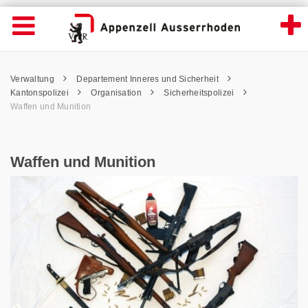
Waffen und Munition - Appenzell Ausserrh
Suche
Navigation öffnen
Wichtige
Seiten
hen
Home
Hauptnavigation
Service Navigation
Hauptnavigation
Pfadnavigation
Inhalt
Verwaltung
Departement Inneres und Sicherheit
Inhalt
Kontakt
Kantonspolizei
Organisation
Sicherheitspolizei
Sitemap
Waffen und Munition
Metanavigation
Waffen und Munition