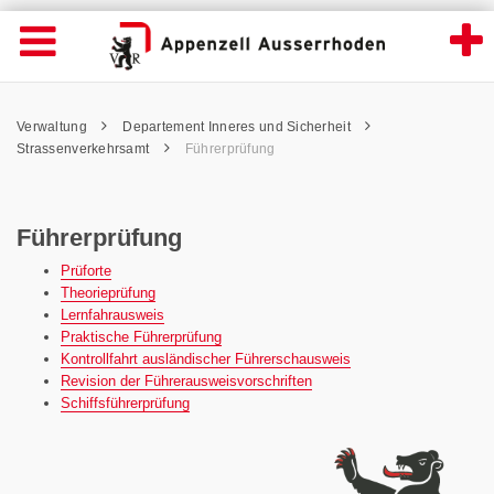
Führerprüfung - Appenzell Ausserrhoden
Suche
Navigation öffnen
Wichtige
Seiten
hen
Home
Hauptnavigation
Service Navigation
Hauptnavigation
Pfadnavigation
Inhalt
Verwaltung
Departement Inneres und Sicherheit
Inhalt
Kontakt
Strassenverkehrsamt
Führerprüfung
Sitemap
Metanavigation
Führerprüfung
Prüforte
Theorieprüfung
Lernfahrausweis
Praktische Führerprüfung
Kontrollfahrt ausländischer Führerschausweis
Revision der Führerausweisvorschriften
Schiffsführerprüfung