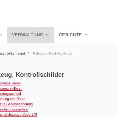
l Ausserrhoden
VERWALTUNG
GERICHTE
assenverkehrsamt
Fahrzeug, Kontrollschilder
eug, Kontrollschilder
rzeugausweis
rzeug einlösen
rzeugwechsel
erung von Daten
ug / Adressänderung
sicherungswechsel
singfahrzeug / Code 178