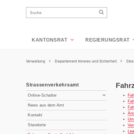
Fahrzeug, Kontrollschilder - Appenzel
Wichtige
Suchen
Suche
Seiten
Suchen
Home
Hauptnavigation
Hauptnavigation
Service Navigation
Inhalt
Kontakt
KANTONSRAT
REGIERUNGSRAT
Sitemap
Metanavigation
Pfadnavigation
Verwaltung
Departement Inneres und Sicherheit
Str
Inhalt
Fahrz
Strassenverkehrsamt
Subnavigation
Fah
Online-Schalter
Fah
News aus dem Amt
Fah
Änd
Kontakt
Umz
Standorte
Ver
Lea