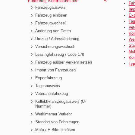
Fahrzeug, Kontrollschilder
Fah
Fahrzeugausweis
Imp
Exp
Fahrzeug einlösen
Tag
Fahrzeugwechsel
Vet
Änderung von Daten
Kol
Umzug / Adressänderung
Wer
Sta
Versicherungswechsel
Mof
Leasingfahrzeug / Code 178
Kon
Fahrzeug ausser Verkehr setzen
Typ
Import von Fahrzeugen
Exportfahrzeug
Tagesausweis
Veteranenfahrzeug
Kollektivfahrzeugausweis (U-
Nummer)
Werkinterner Verkehr
Standort von Fahrzeugen
Mofa / E-Bike einlösen