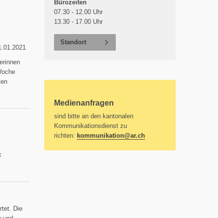
Bürozeiten
07.30 - 12.00 Uhr
13.30 - 17.00 Uhr
Standort
1.01.2021
erinnen
 Woche
ten
Medienanfragen
sind bitte an den kantonalen
Kommunikationsdienst zu
richten:
kommunikation@
ar.ch
k
tet. Die