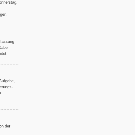
onnerstag,
lgen.
rfassung
Dabei
itet.
Aufgabe,
ierungs-
n
on der