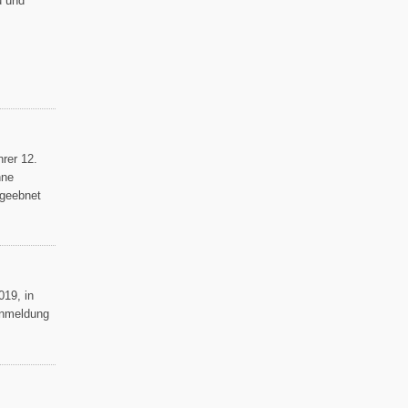
u und
rer 12.
hne
 geebnet
019, in
 Anmeldung