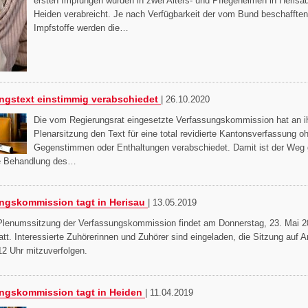
ersten Impfungen wurden in zwei Alters- und Pflegeheimen in Herisa
Heiden verabreicht. Je nach Verfügbarkeit der vom Bund beschafften
Impfstoffe werden die…
ngstext einstimmig verabschiedet
|
26.10.2020
Die vom Regierungsrat eingesetzte Verfassungskommission hat an ih
Plenarsitzung den Text für eine total revidierte Kantonsverfassung o
Gegenstimmen oder Enthaltungen verabschiedet. Damit ist der Weg
re Behandlung des…
ngskommission tagt in Herisau
|
13.05.2019
 Plenumssitzung der Verfassungskommission findet am Donnerstag, 23. Mai 2
att. Interessierte Zuhörerinnen und Zuhörer sind eingeladen, die Sitzung auf
12 Uhr mitzuverfolgen.
ngskommission tagt in Heiden
|
11.04.2019