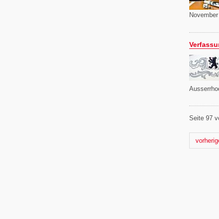
November 
Verfassu
Ausserrhod
Seite 97 v
Nächste
vorherig