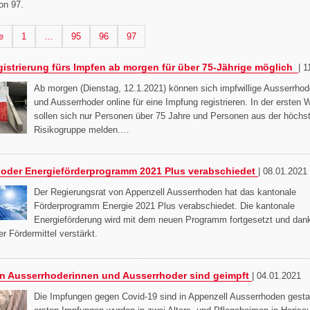
on 97.
 Seite
Seite
Seite
Seite
Seite
e
1
…
95
96
97
gistrierung fürs Impfen ab morgen für über 75-Jährige möglich
|
1
Ab morgen (Dienstag, 12.1.2021) können sich impfwillige Ausserrhod
und Ausserrhoder online für eine Impfung registrieren. In der ersten
sollen sich nur Personen über 75 Jahre und Personen aus der höchs
Risikogruppe melden.…
oder Energieförderprogramm 2021 Plus verabschiedet
|
08.01.2021
Der Regierungsrat von Appenzell Ausserrhoden hat das kantonale
Förderprogramm Energie 2021 Plus verabschiedet. Die kantonale
Energieförderung wird mit dem neuen Programm fortgesetzt und dan
er Fördermittel verstärkt.
en Ausserrhoderinnen und Ausserrhoder sind geimpft
|
04.01.2021
Die Impfungen gegen Covid-19 sind in Appenzell Ausserrhoden gestar