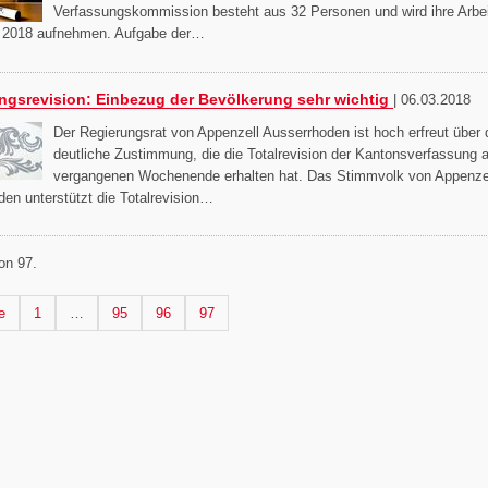
Verfassungskommission besteht aus 32 Personen und wird ihre Arbe
2018 aufnehmen. Aufgabe der…
ngsrevision: Einbezug der Bevölkerung sehr wichtig
|
06.03.2018
Der Regierungsrat von Appenzell Ausserrhoden ist hoch erfreut über 
deutliche Zustimmung, die die Totalrevision der Kantonsverfassung 
vergangenen Wochenende erhalten hat. Das Stimmvolk von Appenze
en unterstützt die Totalrevision…
on 97.
 Seite
Seite
Seite
Seite
Seite
e
1
…
95
96
97