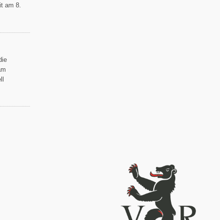
it am 8.
die
am
ll