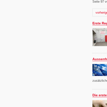
Seite 97 v
Nächste
vorherig
Erste Re
Ausserrh
zusätzlich
Die erst