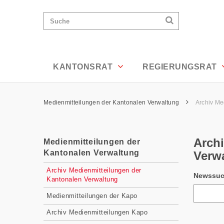
Archiv Medienmitteilungen der Kanton
Wichtige
Suchen
Suche
Seiten
Suchen
Home
Hauptnavigation
Hauptnavigation
Service Navigation
Inhalt
Kontakt
KANTONSRAT
REGIERUNGSRAT
Sitemap
Metanavigation
Pfadnavigation
Medienmitteilungen der Kantonalen Verwaltung
Archiv Me
Inhalt
Arch
Medienmitteilungen der
Kantonalen Verwaltung
Verw
Subnavigation
Archiv Medienmitteilungen der
Newssu
Kantonalen Verwaltung
Medienmitteilungen der Kapo
Archiv Medienmitteilungen Kapo