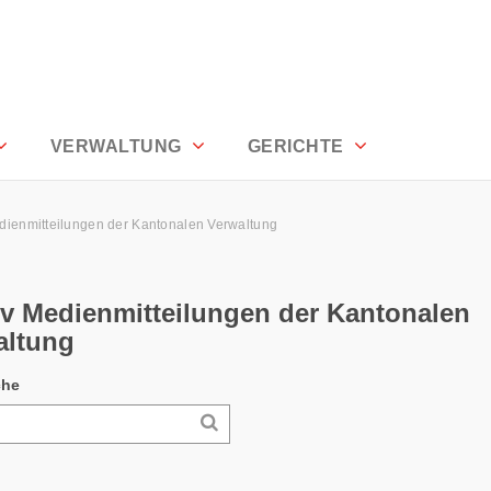
alen Verwaltung - Appenzell Ausserrho
VERWALTUNG
GERICHTE
dienmitteilungen der Kantonalen Verwaltung
iv Medienmitteilungen der Kantonalen
altung
che