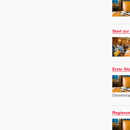
Start zu
Erste Si
Donnersta
Regierun