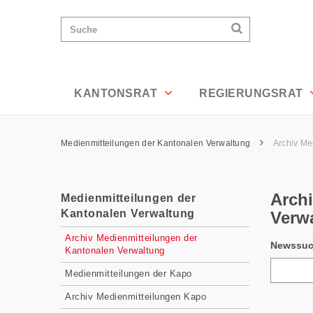
Archiv Medienmitteilungen der Kanton
Wichtige
Suchen
Suche
Seiten
Suchen
Home
Hauptnavigation
Hauptnavigation
Service Navigation
Inhalt
Kontakt
KANTONSRAT
REGIERUNGSRAT
Sitemap
Metanavigation
Pfadnavigation
Medienmitteilungen der Kantonalen Verwaltung
Archiv Me
Inhalt
Arch
Medienmitteilungen der
Kantonalen Verwaltung
Verw
Subnavigation
Archiv Medienmitteilungen der
Newssu
Kantonalen Verwaltung
Medienmitteilungen der Kapo
Archiv Medienmitteilungen Kapo