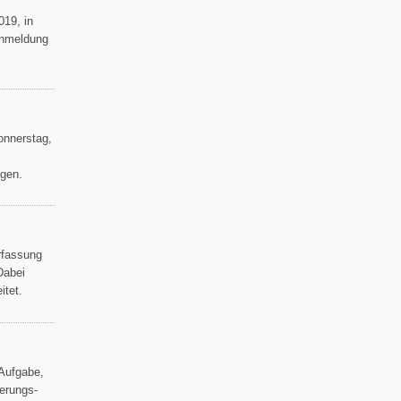
019, in
 Anmeldung
onnerstag,
lgen.
rfassung
Dabei
itet.
Aufgabe,
ierungs-