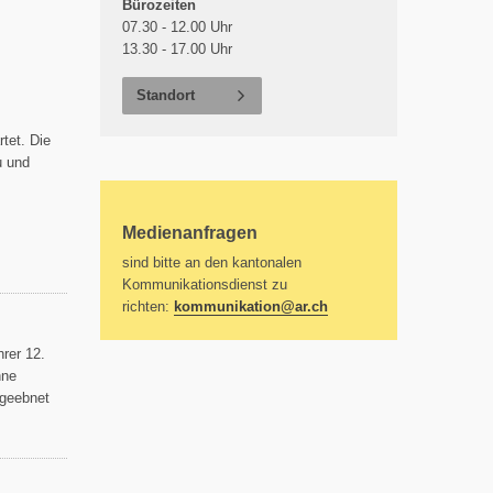
Bürozeiten
07.30 - 12.00 Uhr
13.30 - 17.00 Uhr
Standort
tet. Die
u und
Medienanfragen
sind bitte an den kantonalen
Kommunikationsdienst zu
richten:
kommunikation@
ar.ch
rer 12.
hne
 geebnet