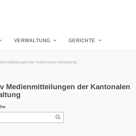
alen Verwaltung - Appenzell Ausserrho
VERWALTUNG
GERICHTE
dienmitteilungen der Kantonalen Verwaltung
iv Medienmitteilungen der Kantonalen
altung
che