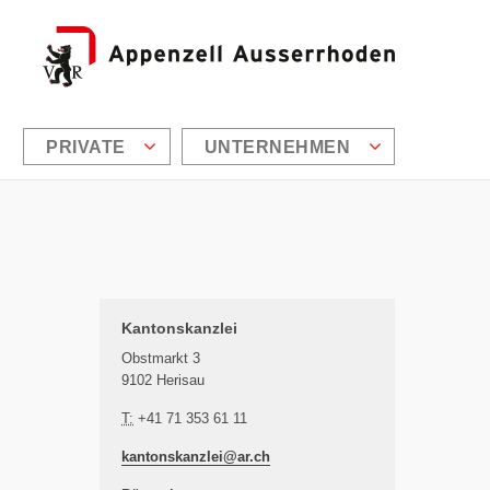
den
PRIVATE
UNTERNEHMEN
Zusätzliche Informationen
Kantonskanzlei
Obstmarkt 3
9102 Herisau
T:
+41 71 353 61 11
kantonskanzlei@
ar.ch