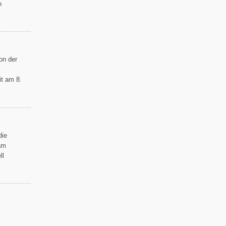
n
on der
it am 8.
die
am
ll