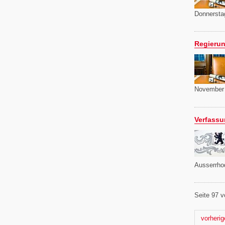
Donnersta
Regierun
November 
Verfassu
Ausserrhod
Seite 97 v
Nächste
vorherig