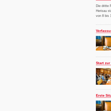
Die dritte
Herisau st
von 8 bis 
Verfassu
Start zu
Erste Si