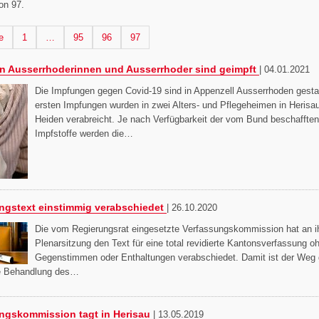
on 97.
 Seite
Seite
Seite
Seite
Seite
e
1
…
95
96
97
en Ausserrhoderinnen und Ausserrhoder sind geimpft
|
04.01.2021
Die Impfungen gegen Covid-19 sind in Appenzell Ausserrhoden gestar
ersten Impfungen wurden in zwei Alters- und Pflegeheimen in Herisa
Heiden verabreicht. Je nach Verfügbarkeit der vom Bund beschafften
Impfstoffe werden die…
ngstext einstimmig verabschiedet
|
26.10.2020
Die vom Regierungsrat eingesetzte Verfassungskommission hat an ih
Plenarsitzung den Text für eine total revidierte Kantonsverfassung o
Gegenstimmen oder Enthaltungen verabschiedet. Damit ist der Weg
re Behandlung des…
ngskommission tagt in Herisau
|
13.05.2019