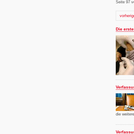
Seite 97 v
Nächste
vorherig
Die erst
Verfassu
die weite
Verfassu