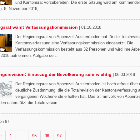
und Kantonsrat vorzubereiten. Die erste Sitzung wird am kommende
g, 8. November 2018,…
gsrat wählt Verfassungskommission
|
01.10.2018
Der Regierungsrat von Appenzell Ausserrhoden hat für die Totalrevisi
Kantonsverfassung eine Verfassungskommission eingesetzt. Die
Verfassungskommission besteht aus 32 Personen und wird ihre Arbe
2018 aufnehmen. Aufgabe der…
ngsrevision: Einbezug der Bevölkerung sehr wichtig
|
06.03.2018
Der Regierungsrat von Appenzell Ausserrhoden ist hoch erfreut über 
deutliche Zustimmung, die die Totalrevision der Kantonsverfassung 
vergangenen Wochenende erhalten hat. Das Stimmvolk von Appenze
en unterstützt die Totalrevision…
on 97.
 Seite
Seite
Seite
Seite
Seite
e
1
…
95
96
97