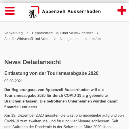
News Detailansicht - Appenzell Ausserrhod
Suche
Navigation öffnen
Wichtige
Seiten
hen
Home
Hauptnavigation
Service Navigation
Hauptnavigation
Pfadnavigation
Inhalt
Verwaltung
Departement Bau und Volkswirtschaft
Inhalt
Kontakt
Amt für Wirtschaft und Arbeit
Neuigkeiten aus dem Amt
Sitemap
Metanavigation
News Detailansicht
Entlastung von der Tourismusabgabe 2020
05.05.2021
Der Regierungsrat von Appenzell Ausserrhoden will die
Tourismusabgabe 2020 für durch COVID-19 arg gebeutelte
Branchen erlassen. Die betroffenen Unternehmen würden damit
finanziell entlastet.
Am 19. Dezember 2020 mussten die Gastronomiebetriebe aufgrund von
Covid-19 zum zweiten Mal und für rund vier Monate schliessen. Seit
dem Auftreten der Pandemie in der Schweiz im März 2020 litten