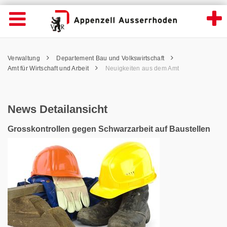
News Detailansicht - Appenzell Ausserrhod
Suche
Navigation öffnen
Wichtige
Seiten
hen
Home
Hauptnavigation
Service Navigation
Hauptnavigation
Pfadnavigation
Inhalt
Verwaltung
Departement Bau und Volkswirtschaft
Inhalt
Kontakt
Amt für Wirtschaft und Arbeit
Neuigkeiten aus dem Amt
Sitemap
Metanavigation
News Detailansicht
Grosskontrollen gegen Schwarzarbeit auf Baustellen