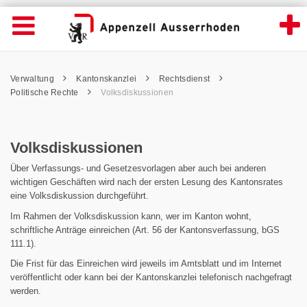
Volksdiskussionen - Appenzell Ausserrhod
Suche
Navigation öffnen
Wichtige
Seiten
hen
Home
Hauptnavigation
Service Navigation
Hauptnavigation
Pfadnavigation
Inhalt
Verwaltung
Kantonskanzlei
Rechtsdienst
Inhalt
Kontakt
Politische Rechte
Volksdiskussionen
Sitemap
Metanavigation
Volksdiskussionen
Über Verfassungs- und Gesetzesvorlagen aber auch bei anderen
wichtigen Geschäften wird nach der ersten Lesung des Kantonsrates
eine Volksdiskussion durchgeführt.
Im Rahmen der Volksdiskussion kann, wer im Kanton wohnt,
schriftliche Anträge einreichen (Art. 56 der Kantonsverfassung, bGS
111.1).
Die Frist für das Einreichen wird jeweils im Amtsblatt und im Internet
veröffentlicht oder kann bei der Kantonskanzlei telefonisch nachgefragt
werden.