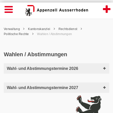
Wahlen / Abstimmungen - Appenzell Ausse
Suche
Navigation öffnen
Wichtige
Seiten
hen
Home
Hauptnavigation
Service Navigation
Hauptnavigation
Pfadnavigation
Inhalt
Verwaltung
Kantonskanzlei
Rechtsdienst
Inhalt
Kontakt
Politische Rechte
Wahlen / Abstimmungen
Sitemap
Metanavigation
Wahlen / Abstimmungen
Wahl- und Abstimmungstermine 2026
Wahl- und Abstimmungstermine 2027