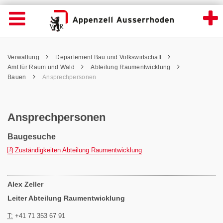
Ansprechpersonen - Appenzell Ausserrhod
Suche
Navigation öffnen
Wichtige
Seiten
hen
Home
Hauptnavigation
Service Navigation
Hauptnavigation
Pfadnavigation
Inhalt
Verwaltung
Departement Bau und Volkswirtschaft
Inhalt
Kontakt
Amt für Raum und Wald
Abteilung Raumentwicklung
Sitemap
Bauen
Ansprechpersonen
Metanavigation
Ansprechpersonen
Baugesuche
(pdf)
Zuständigkeiten Abteilung Raumentwicklung
Alex Zeller
Leiter Abteilung Raumentwicklung
T:
+41 71 353 67 91