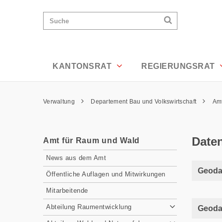
Datenbezug - Appenzell Ausserrhoden
Wichtige
Suchen
Suche
Seiten
Suchen
Home
Hauptnavigation
Hauptnavigation
Service Navigation
Inhalt
Kontakt
KANTONSRAT
REGIERUNGSRAT
Sitemap
Metanavigation
Pfadnavigation
Verwaltung
Departement Bau und Volkswirtschaft
Am
Inhalt
Date
Amt für Raum und Wald
Subnavigation
News aus dem Amt
Geoda
Öffentliche Auflagen und Mitwirkungen
Mitarbeitende
Abteilung Raumentwicklung
Geodat