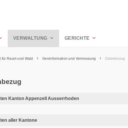
VERWALTUNG
GERICHTE
t für Raum und Wald
Geoinformation und Vermessung
Datenbezug
nbezug
ten Kanton Appenzell Ausserrhoden
en aller Kantone