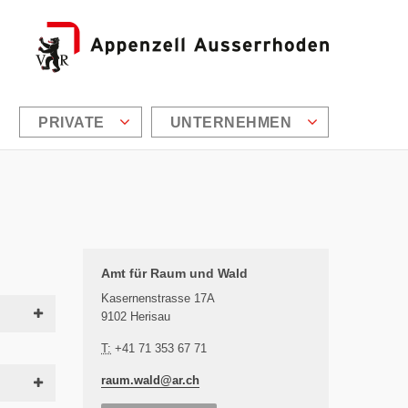
PRIVATE
UNTERNEHMEN
Zusätzliche Informationen
Amt für Raum und Wald
Kasernenstrasse 17A
9102 Herisau
T:
+41 71 353 67 71
raum.wald@
ar.ch