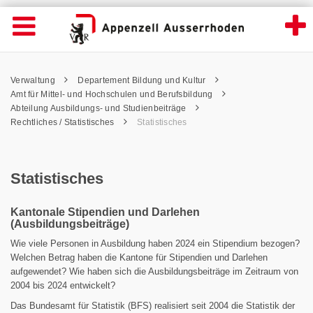
Statistisches - Appenzell Ausserrhoden
Suche
Navigation öffnen
Wichtige
Seiten
hen
Home
Hauptnavigation
Service Navigation
Hauptnavigation
Pfadnavigation
Inhalt
Verwaltung
Departement Bildung und Kultur
Inhalt
Kontakt
Amt für Mittel- und Hochschulen und Berufsbildung
Sitemap
Abteilung Ausbildungs- und Studienbeiträge
Metanavigation
Rechtliches / Statistisches
Statistisches
Statistisches
Kantonale Stipendien und Darlehen
(Ausbildungsbeiträge)
Wie viele Personen in Ausbildung haben 2024 ein Stipendium bezogen?
Welchen Betrag haben die Kantone für Stipendien und Darlehen
aufgewendet? Wie haben sich die Ausbildungsbeiträge im Zeitraum von
2004 bis 2024 entwickelt?
Das Bundesamt für Statistik (BFS) realisiert seit 2004 die Statistik der