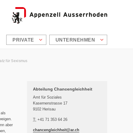
PRIVATE
UNTERNEHMEN
atz für Sexismus
Zusätzliche Informationen
Abteilung Chancengleichheit
Amt für Soziales
Kasernenstrasse 17
9102 Herisau
 als
weigen.
T:
+41 71 353 64 26
ann aber
chancengleichheit@
ar.ch
nen,