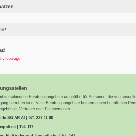
hätzen
ln!
ad
Zivilcourage
ungsstellen
ind verschiedene Beratungsangebote aufgeführt für Personen, die von sexuelle
igung betroffen sind. Viele Beratungsangebote beraten neben betroffenen Per
ngehörige, Vertraute oder Fachpersonen.
ilfe SG-AR-AI | 071 227 11 00
spolizei | Tel. 117
ng für Kinder und Jugendliche | Tel. 147