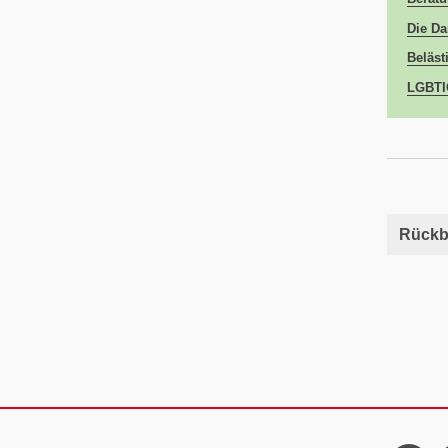
Die Da
Beläst
LGBTIQ
Rückb