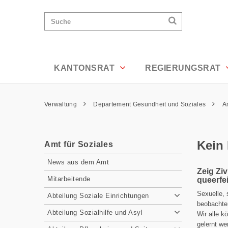
Kein Platz für Sexismus - Appenzell A
Wichtige
Suchen
Suche
Seiten
Suchen
Home
Hauptnavigation
Hauptnavigation
Service Navigation
Inhalt
Kontakt
KANTONSRAT
REGIERUNGSRAT
Sitemap
Metanavigation
Pfadnavigation
Verwaltung
Departement Gesundheit und Soziales
A
Inhalt
Kein 
Amt für Soziales
Subnavigation
News aus dem Amt
Zeig Zi
Mitarbeitende
queerfe
Sexuelle, 
Abteilung Soziale Einrichtungen
beobachte
Abteilung Sozialhilfe und Asyl
Wir alle k
gelernt we