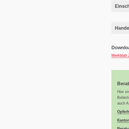
Einsc
Hande
Downlo
Merkblatt 
Berat
Hier s
Beläst
auch A
Opferh
Kanton
Beratu