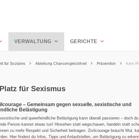
usserrhoden
VERWALTUNG
GERICHTE
mt für Soziales
Abteilung Chancengleichheit
Prävention
Kein Pl
Platz für Sexismus
vilcourage – Gemeinsam gegen sexuelle, sexistische und
indliche Belästigung
sexistische und queerfeindliche Belästigung kann überall passieren – doch du
nde Person kannst etwas tun! Hinsehen statt wegschauen, handeln statt sch
önnen zu mehr Respekt und Sicherheit beitragen. Zivilcourage braucht Mut, k
rden. Hier findest du Infos, Tipps und Anlaufstellen, um Belästigung zu erken