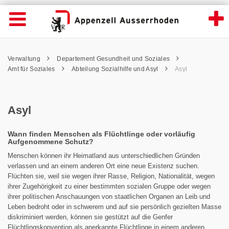
Asyl - Appenzell Ausserrhoden
Suche
Navigation öffnen
Wichtige
Seiten
hen
Home
Hauptnavigation
Service Navigation
Hauptnavigation
Pfadnavigation
Inhalt
Verwaltung
Departement Gesundheit und Soziales
Inhalt
Kontakt
Amt für Soziales
Abteilung Sozialhilfe und Asyl
Asyl
Sitemap
Metanavigation
Asyl
Wann finden Menschen als Flüchtlinge oder vorläufig
Aufgenommene Schutz?
Menschen können ihr Heimatland aus unterschiedlichen Gründen
verlassen und an einem anderen Ort eine neue Existenz suchen.
Flüchten sie, weil sie wegen ihrer Rasse, Religion, Nationalität, wegen
ihrer Zugehörigkeit zu einer bestimmten sozialen Gruppe oder wegen
ihrer politischen Anschauungen von staatlichen Organen an Leib und
Leben bedroht oder in schwerem und auf sie persönlich gezielten Masse
diskriminiert werden, können sie gestützt auf die Genfer
Flüchtlingskonvention als anerkannte Flüchtlinge in einem anderen