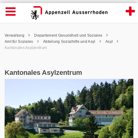
Kantonales Asylzentrum - Appenzell Ausse
Suche
Navigation öffnen
Wichtige
Seiten
hen
Home
Hauptnavigation
Service Navigation
Hauptnavigation
Pfadnavigation
Inhalt
Verwaltung
Departement Gesundheit und Soziales
Inhalt
Kontakt
Amt für Soziales
Abteilung Sozialhilfe und Asyl
Asyl
Sitemap
Kantonales Asylzentrum
Metanavigation
Kantonales Asylzentrum