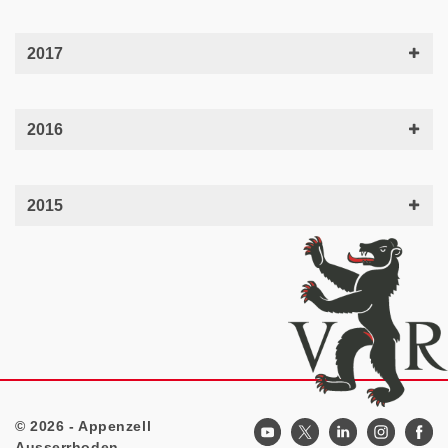
2017
2016
2015
© 2026 - Appenzell
Footer
Ausserrhoden