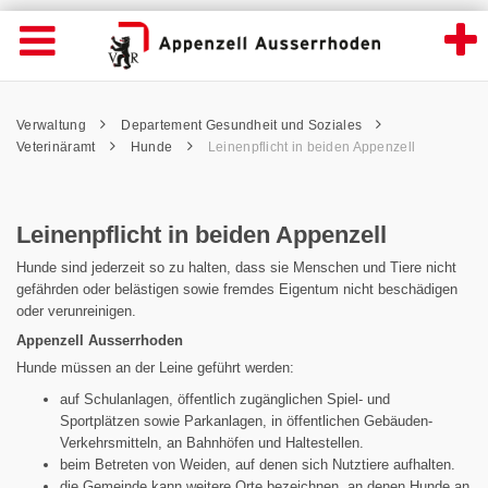
Leinenpflicht in beiden Appenzell - Appenz
Suche
Navigation öffnen
Wichtige
Seiten
hen
Home
Hauptnavigation
Service Navigation
Hauptnavigation
Pfadnavigation
Inhalt
Verwaltung
Departement Gesundheit und Soziales
Inhalt
Kontakt
Veterinäramt
Hunde
Leinenpflicht in beiden Appenzell
Sitemap
Metanavigation
Leinenpflicht in beiden Appenzell
Hunde sind jederzeit so zu halten, dass sie Menschen und Tiere nicht
gefährden oder belästigen sowie fremdes Eigentum nicht beschädigen
oder verunreinigen.
Appenzell Ausserrhoden
Hunde müssen an der Leine geführt werden:
auf Schulanlagen, öffentlich zugänglichen Spiel- und
Sportplätzen sowie Parkanlagen, in öffentlichen Gebäuden-
Verkehrsmitteln, an Bahnhöfen und Haltestellen.
beim Betreten von Weiden, auf denen sich Nutztiere aufhalten.
die Gemeinde kann weitere Orte bezeichnen, an denen Hunde an