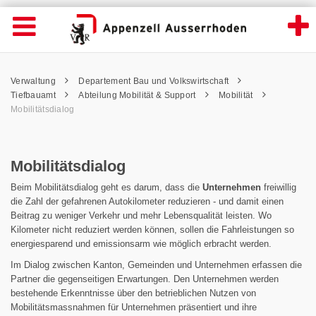
Mobilitätsdialog - Appenzell Ausserrhoden
Suche
Navigation öffnen
Wichtige
Seiten
hen
Home
Hauptnavigation
Service Navigation
Hauptnavigation
Pfadnavigation
Inhalt
Verwaltung
Departement Bau und Volkswirtschaft
Inhalt
Kontakt
Tiefbauamt
Abteilung Mobilität & Support
Mobilität
Sitemap
Mobilitätsdialog
Metanavigation
Mobilitätsdialog
Beim Mobilitätsdialog geht es darum, dass die
Unternehmen
freiwillig
die Zahl der gefahrenen Autokilometer reduzieren - und damit einen
Beitrag zu weniger Verkehr und mehr Lebensqualität leisten. Wo
Kilometer nicht reduziert werden können, sollen die Fahrleistungen so
energiesparend und emissionsarm wie möglich erbracht werden.
Im Dialog zwischen Kanton, Gemeinden und Unternehmen erfassen die
Partner die gegenseitigen Erwartungen. Den Unternehmen werden
bestehende Erkenntnisse über den betrieblichen Nutzen von
Mobilitätsmassnahmen für Unternehmen präsentiert und ihre