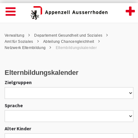
Elternbildungskalender - Appenzell Ausser
Suche
Navigation öffnen
Wichtige
Seiten
hen
Home
Hauptnavigation
Service Navigation
Hauptnavigation
Pfadnavigation
Inhalt
Verwaltung
Departement Gesundheit und Soziales
Inhalt
Kontakt
Amt für Soziales
Abteilung Chancengleichheit
Sitemap
Netzwerk Elternbildung
Elternbildungskalender
Metanavigation
Elternbildungskalender