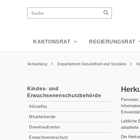
Herkunftssuche - Appenzell Ausserrho
Wichtige
Suchen
Suche
Seiten
Suchen
Home
Hauptnavigation
Hauptnavigation
Service Navigation
Inhalt
Kontakt
KANTONSRAT
REGIERUNGSRAT
Sitemap
Metanavigation
Pfadnavigation
Verwaltung
Departement Gesundheit und Soziales
K
Inhalt
Herk
Kindes- und
Erwachsenenschutzbehörde
Personen, 
Subnavigation
Informatio
Aktuelles
Einverstän
Mitarbeitende
Leibliche 
Downloadcenter
adoptierte
Die Herkun
Erwachsenenschutz