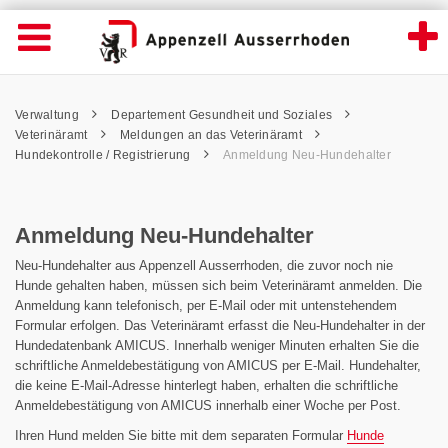
Anmeldung Neu-Hundehalter - Appenzell A
Suche
Navigation öffnen
Wichtige
Seiten
hen
Home
Hauptnavigation
Service Navigation
Hauptnavigation
Pfadnavigation
Inhalt
Verwaltung
Departement Gesundheit und Soziales
Inhalt
Kontakt
Veterinäramt
Meldungen an das Veterinäramt
Sitemap
Hundekontrolle / Registrierung
Anmeldung Neu-Hundehalter
Metanavigation
Anmeldung Neu-Hundehalter
Neu-Hundehalter aus Appenzell Ausserrhoden, die zuvor noch nie
Hunde gehalten haben, müssen sich beim Veterinäramt anmelden. Die
Anmeldung kann telefonisch, per E-Mail oder mit untenstehendem
Formular erfolgen. Das Veterinäramt erfasst die Neu-Hundehalter in der
Hundedatenbank AMICUS. Innerhalb weniger Minuten erhalten Sie die
schriftliche Anmeldebestätigung von AMICUS per E-Mail. Hundehalter,
die keine E-Mail-Adresse hinterlegt haben, erhalten die schriftliche
Anmeldebestätigung von AMICUS innerhalb einer Woche per Post.
Ihren Hund melden Sie bitte mit dem separaten Formular
Hunde