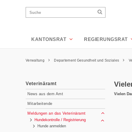
Vielen Dank! - Appenzell Ausserrhoden
Wichtige
Suchen
Suche
Seiten
Suchen
Home
Hauptnavigation
Hauptnavigation
Service Navigation
Inhalt
Kontakt
KANTONSRAT
REGIERUNGSRAT
Sitemap
Metanavigation
Pfadnavigation
Verwaltung
Departement Gesundheit und Soziales
V
Inhalt
Viele
Veterinäramt
Subnavigation
Vielen Dan
News aus dem Amt
Mitarbeitende
Meldungen an das Veterinäramt
Hundekontrolle / Registrierung
Hunde anmelden