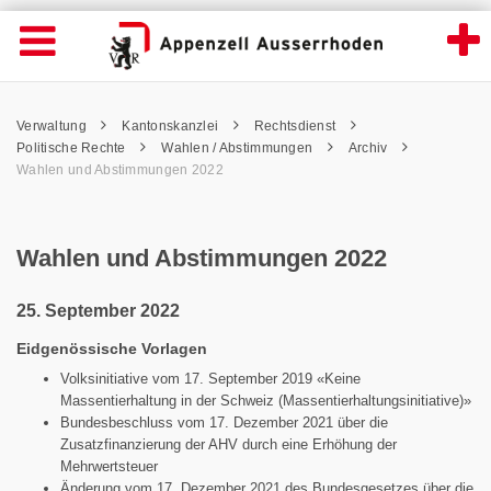
Wahlen und Abstimmungen 2022 - Appenzel
Suche
Navigation öffnen
Wichtige
Seiten
hen
Home
Hauptnavigation
Service Navigation
Hauptnavigation
Pfadnavigation
Inhalt
Verwaltung
Kantonskanzlei
Rechtsdienst
Inhalt
Kontakt
Politische Rechte
Wahlen / Abstimmungen
Archiv
Sitemap
Wahlen und Abstimmungen 2022
Metanavigation
Wahlen und Abstimmungen 2022
25. September 2022
Eidgenössische Vorlagen
Volksinitiative vom 17. September 2019 «Keine
Massentierhaltung in der Schweiz (Massentierhaltungsinitiative)»
Bundesbeschluss vom 17. Dezember 2021 über die
Zusatzfinanzierung der AHV durch eine Erhöhung der
Mehrwertsteuer
Änderung vom 17. Dezember 2021 des Bundesgesetzes über die