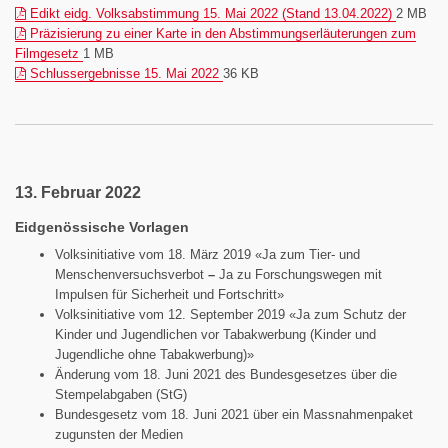
(pdf)
Edikt eidg. Volksabstimmung 15. Mai 2022 (Stand 13.04.2022)
2 MB
Präzisierung zu einer Karte in den Abstimmungserläuterungen zum
(pdf)
Filmgesetz
1 MB
(pdf)
Schlussergebnisse 15. Mai 2022
36 KB
13. Februar 2022
Eidgenössische Vorlagen
Volksinitiative vom 18. März 2019 «Ja zum Tier- und
Menschenversuchsverbot
–
Ja zu Forschungswegen mit
Impulsen für Sicherheit und Fortschritt»
Volksinitiative vom 12. September 2019 «Ja zum Schutz der
Kinder und Jugendlichen vor Tabakwerbung (Kinder und
Jugendliche ohne Tabakwerbung)»
Änderung vom 18. Juni 2021 des Bundesgesetzes über die
Stempelabgaben (StG)
Bundesgesetz vom 18. Juni 2021 über ein Massnahmenpaket
zugunsten der Medien