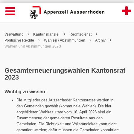
Gesamterneuerungswahlen Kantonsrat 2023
Suche
Navigation öffnen
Wichtige
Seiten
hen
Home
Hauptnavigation
Service Navigation
Hauptnavigation
Pfadnavigation
Inhalt
Verwaltung
Kantonskanzlei
Rechtsdienst
Inhalt
Kontakt
Politische Rechte
Wahlen / Abstimmungen
Archiv
Sitemap
Wahlen und Abstimmungen 2023
Metanavigation
Gesamterneuerungswahlen Kantonsrat
2023
Wichtig zu wissen:
Die Mitglieder des Ausserrhoder Kantonsrates werden in
den Gemeinden gewählt (kommunale Wahlen). Die hier
abgebildeten Wahlresultate vom 16. April 2023 sind ein
Zusammenzug der gemeldeten Resultate aus den
Gemeinden. Die Richtigkeit und Vollständigkeit kann nicht
garantiert werden; dafür müssen die Gemeinden kontaktiert