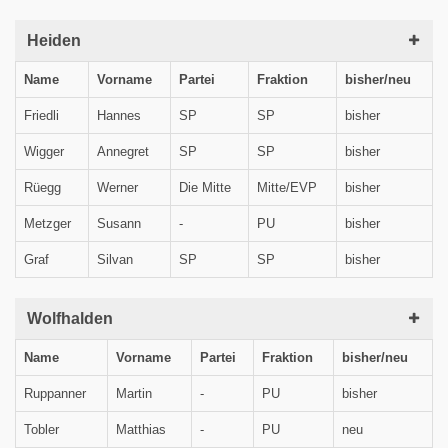
Heiden
Name
Vorname
Partei
Fraktion
bisher/neu
Friedli
Hannes
SP
SP
bisher
Wigger
Annegret
SP
SP
bisher
Rüegg
Werner
Die Mitte
Mitte/EVP
bisher
Metzger
Susann
-
PU
bisher
Graf
Silvan
SP
SP
bisher
Wolfhalden
Name
Vorname
Partei
Fraktion
bisher/neu
Ruppanner
Martin
-
PU
bisher
Tobler
Matthias
-
PU
neu