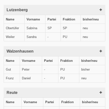
Lutzenberg
Name
Vorname
Partei
Fraktion
bisher/neu
Obertüfer
Sabrina
SP
SP
neu
Weiler
Sandra
-
PU
neu
Walzenhausen
Name
Vorname
Partei
Fraktion
bisher/neu
Gut
Peter
-
PU
bisher
Frunz
Daniel
-
PU
neu
Reute
Name
Vorname
Partei
Fraktion
bisher/neu