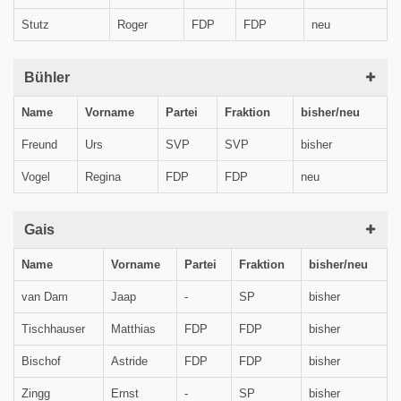
Stutz
Roger
FDP
FDP
neu
Bühler
Name
Vorname
Partei
Fraktion
bisher/neu
Freund
Urs
SVP
SVP
bisher
Vogel
Regina
FDP
FDP
neu
Gais
Name
Vorname
Partei
Fraktion
bisher/neu
van Dam
Jaap
-
SP
bisher
Tischhauser
Matthias
FDP
FDP
bisher
Bischof
Astride
FDP
FDP
bisher
Zingg
Ernst
-
SP
bisher