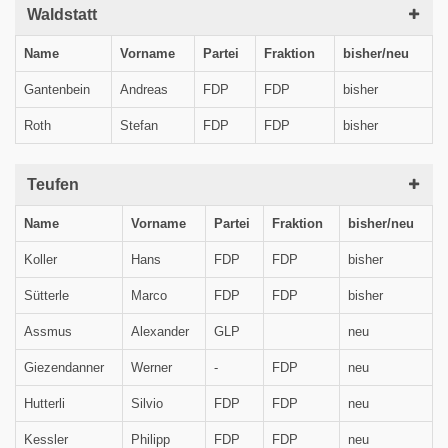
Waldstatt
Name
Vorname
Partei
Fraktion
bisher/neu
Gantenbein
Andreas
FDP
FDP
bisher
Roth
Stefan
FDP
FDP
bisher
Teufen
Name
Vorname
Partei
Fraktion
bisher/neu
Koller
Hans
FDP
FDP
bisher
Sütterle
Marco
FDP
FDP
bisher
Assmus
Alexander
GLP
neu
Giezendanner
Werner
-
FDP
neu
Hutterli
Silvio
FDP
FDP
neu
Kessler
Philipp
FDP
FDP
neu