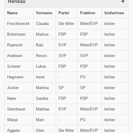
Herisau
Name
Vorname
Partei
Fraktion
bisher/neu
Frischknecht
Claudia
Die Mitte
Mitte/EVP
bisher
Brönimann
Markus
FDP
FDP
bisher
Ruprecht
Balz
EVP
Mitte/EVP
bisher
Andreani
Renzo
SVP
SVP
bisher
Scherer
Lukas
FDP
FDP
bisher
Hagmann
Irene
-
PU
bisher
Jucker
Martina
SP
SP
bisher
Nater
Sandra
FDP
FDP
bisher
Steinhauer
Mathias
EVP
Mitte/EVP
bisher
Wäspi
Marc
-
PU
bisher
Aggeler
Glen
Die Mitte
Mitte/EVP
bisher