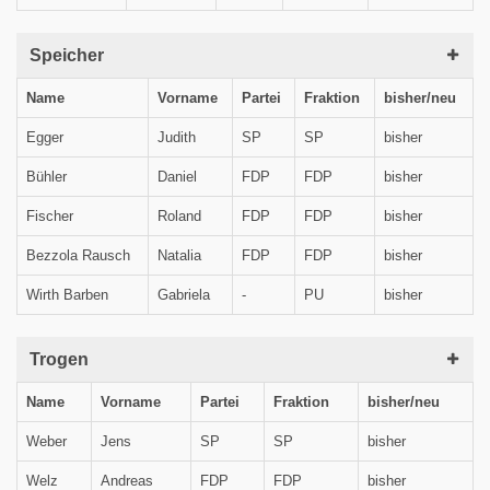
Speicher
Name
Vorname
Partei
Fraktion
bisher/neu
Egger
Judith
SP
SP
bisher
Bühler
Daniel
FDP
FDP
bisher
Fischer
Roland
FDP
FDP
bisher
Bezzola Rausch
Natalia
FDP
FDP
bisher
Wirth Barben
Gabriela
-
PU
bisher
Trogen
Name
Vorname
Partei
Fraktion
bisher/neu
Weber
Jens
SP
SP
bisher
Welz
Andreas
FDP
FDP
bisher