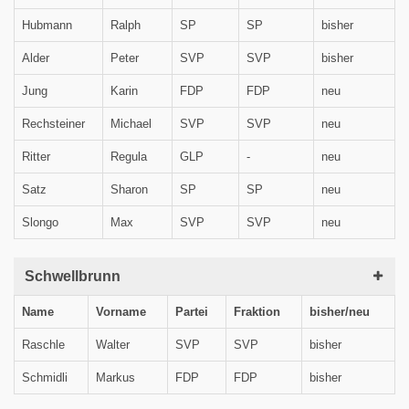
Hubmann
Ralph
SP
SP
bisher
Alder
Peter
SVP
SVP
bisher
Jung
Karin
FDP
FDP
neu
Rechsteiner
Michael
SVP
SVP
neu
Ritter
Regula
GLP
-
neu
Satz
Sharon
SP
SP
neu
Slongo
Max
SVP
SVP
neu
Schwellbrunn
Name
Vorname
Partei
Fraktion
bisher/neu
Raschle
Walter
SVP
SVP
bisher
Schmidli
Markus
FDP
FDP
bisher