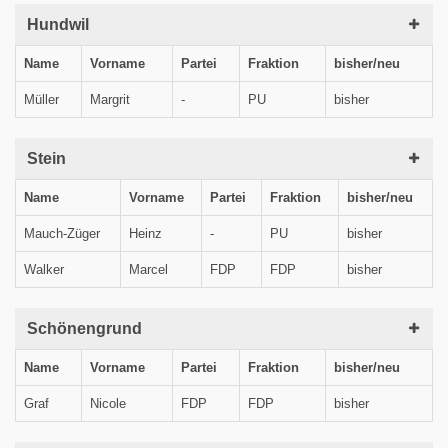
Hundwil
Name
Vorname
Partei
Fraktion
bisher/neu
Müller
Margrit
-
PU
bisher
Stein
Name
Vorname
Partei
Fraktion
bisher/neu
Mauch-Züger
Heinz
-
PU
bisher
Walker
Marcel
FDP
FDP
bisher
Schönengrund
Name
Vorname
Partei
Fraktion
bisher/neu
Graf
Nicole
FDP
FDP
bisher