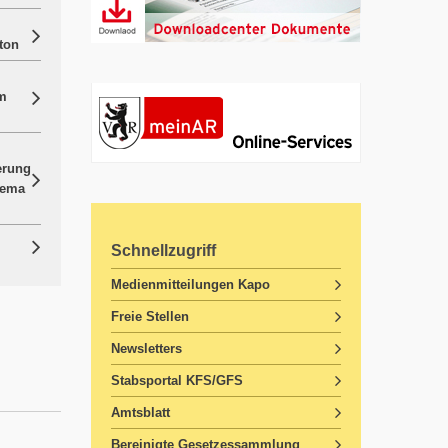
ton
im
erung
hema
Schnellzugriff
Medienmitteilungen Kapo
Freie Stellen
Newsletters
Stabsportal KFS/GFS
Amtsblatt
Bereinigte Gesetzessammlung