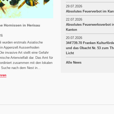
29.07.2026
Absolutes Feuerverbot im Kan
22.07.2026
Absolutes Feuerwerksverbot 
he Hornissen in Herisau
Kanton
26
20.07.2026
i wurden erstmals Asiatische
344'739.70 Franken Kulturförd
 in Appenzell Ausserrhoden
und das Obacht Nr. 53 zum T
Die invasive Art stellt eine Gefahr
Licht
imische Artenvielfalt dar. Das Amt für
Alle News
ordiniert zusammen mit den lokalen
e Suche nach dem Nest in…
hren