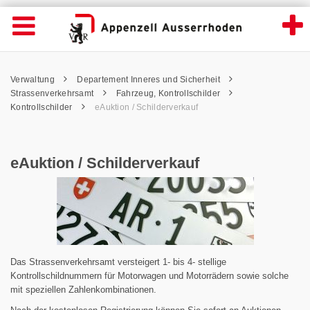
eAuktion / Schilderverkauf - Appenzell Aus
Suche
Navigation öffnen
Wichtige
Seiten
hen
Home
Hauptnavigation
Service Navigation
Hauptnavigation
Pfadnavigation
Inhalt
Verwaltung
Departement Inneres und Sicherheit
Inhalt
Kontakt
Strassenverkehrsamt
Fahrzeug, Kontrollschilder
Sitemap
Kontrollschilder
eAuktion / Schilderverkauf
Metanavigation
eAuktion / Schilderverkauf
Das Strassenverkehrsamt versteigert 1- bis 4- stellige
Kontrollschildnummern für Motorwagen und Motorrädern sowie solche
mit speziellen Zahlenkombinationen.