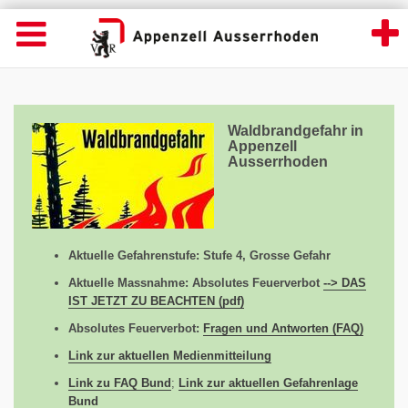
Home - Appenzell Ausserrhoden
Suche
Navigation öffnen
Wichtige
Seiten
hen
Home
Hauptnavigation
Service Navigation
Hauptnavigation
Inhalt
Inhalt
Kontakt
Waldbrandgefahr in
Sitemap
Appenzell
Metanavigation
Ausserrhoden
Aktuelle Gefahrenstufe: Stufe 4, Grosse Gefahr
Aktuelle Massnahme: Absolutes Feuerverbot
--> DAS
IST JETZT ZU BEACHTEN (pdf)
Absolutes Feuerverbot:
Fragen und Antworten (FAQ)
Link zur aktuellen Medienmitteilung
Link zu FAQ Bund
;
Link zur aktuellen Gefahrenlage
Bund